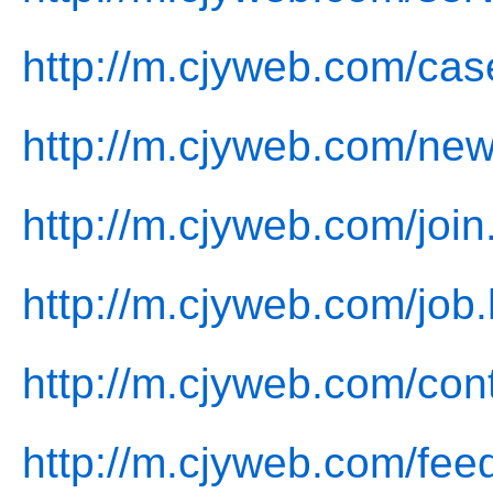
http://m.cjyweb.com/cas
http://m.cjyweb.com/new
http://m.cjyweb.com/join
http://m.cjyweb.com/job.
http://m.cjyweb.com/con
http://m.cjyweb.com/fee