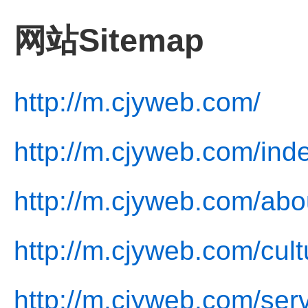
网站Sitemap
http://m.cjyweb.com/
http://m.cjyweb.com/ind
http://m.cjyweb.com/abo
http://m.cjyweb.com/cult
http://m.cjyweb.com/serv